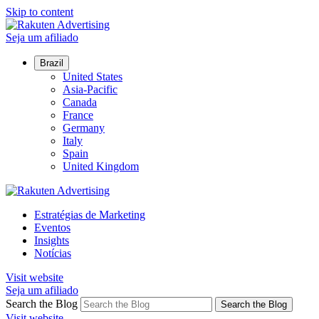
Skip to content
Seja um afiliado
Brazil
United States
Asia-Pacific
Canada
France
Germany
Italy
Spain
United Kingdom
Estratégias de Marketing
Eventos
Insights
Notícias
Visit website
Seja um afiliado
Search the Blog
Search the Blog
Visit website